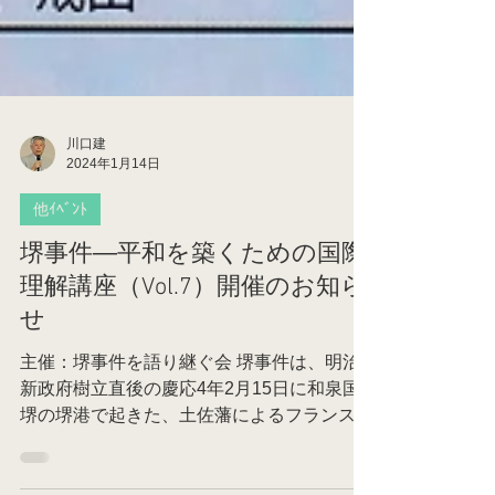
川口建
2024年1月14日
他ｲﾍﾞﾝﾄ
堺事件―平和を築くための国際
理解講座（Vol.7）開催のお知ら
せ
主催：堺事件を語り継ぐ会 堺事件は、明治
新政府樹立直後の慶応4年2月15日に和泉国