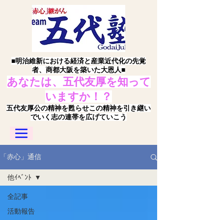
■明治維新における経済と産業近代化の先覚
者、商都大阪を築いた大恩人■
あなたは、五代友厚を知って
いますか！？
五代友厚公の精神を甦らせこの精神を引き継い
でいく志の連帯を広げていこう
「赤心」通信
他ｲﾍﾞﾝﾄ
全記事
活動報告