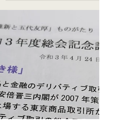
主催：大阪商工会議所 大阪企業家ミュージ
アム ＆ 株式会社大阪取引所 五代友厚の
生誕日 1836年2月12日（旧暦1835年12月
26日）を記念し開催されます。 期間は誕生
日前後1週間 （開閉館時間や休館日がありま
すので詳細は下記URLで確認ください）...