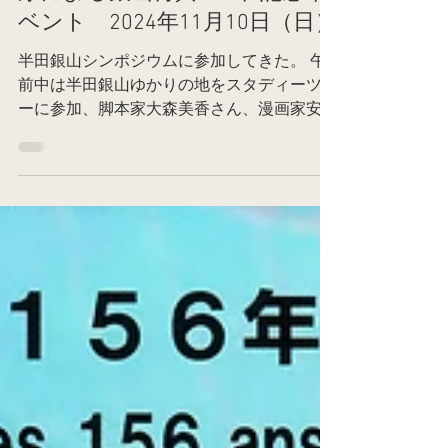
半田銀山シンポジウム 五代友
厚による銀山再興150年 記念イ
ベント 2024年11月10日（日）
半田銀山シンポジウムに参加してきた。 午
前中は半田銀山ゆかりの地をスタディーツア
ーに参加、脚本家大森美香さん、漫画家安彦
良和さんらと一緒に見学した。 午後は、基
調講演を五代友厚顕彰会（旧大阪市大OB）
の 「五代友厚と半田銀山締約書」、続いて
講演を大森美香さん「脚本家が見た五...