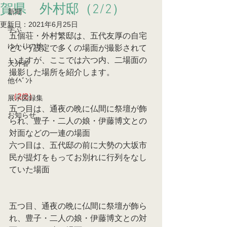
賀県 外村邸（2/2）
新聞
更新日：
2021年6月25日
学ぶ
五個荘・外村繁邸は、五代友厚の自宅
ゆかりの地
という設定で多くの場面が撮影されて
いますが、ここでは六つ内、二場面の
天外者
撮影した場所を紹介します。
他ｲﾍﾞﾝﾄ
（2/2）
展示図録集
五つ目は、通夜の晩に仏間に祭壇が飾
お知らせ
られ、豊子・二人の娘・伊藤博文との
対面などの一連の場面
六つ目は、五代邸の前に大勢の大坂市
民が提灯をもってお別れに行列をなし
ていた場面
五つ目、通夜の晩に仏間に祭壇が飾ら
れ、豊子・二人の娘・伊藤博文との対