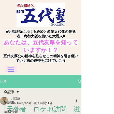
■明治維新における経済と産業近代化の先覚
者、商都大阪を築いた大恩人■
あなたは、五代友厚を知って
いますか！？
五代友厚公の精神を甦らせこの精神を引き継い
でいく志の連帯を広げていこう
記事
全記事
川口建
全記事
2021年6月23日
読了時間: 1分
「天外者」ロケ地訪問 滋
活動報告