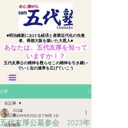
■明治維新における経済と産業近代化の先覚
者、商都大阪を築いた大恩人■
あなたは、五代友厚を知って
いますか！？
五代友厚公の精神を甦らせこの精神を引き継い
でいく志の連帯を広げていこう
記事
全記事
川口建
全記事
2023年9月25日
読了時間: 1分
五代友厚公墓参会 2023年
活動報告