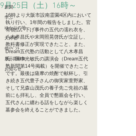
9月25日（土）16時～
新聞
16時より大阪市設南霊園4区内において
学ぶ
執り行い、1年間の報告をしました。官
ゆかりの地
有物払い下げ事件の五代の濡れ衣を、
八木孝昌氏や末岡照晃啓氏が立証し、
天外者
教科書修正が実現できたこと、また、
他ｲﾍﾞﾝﾄ
Dream五代塾の活動として八木孝昌
展示図録集
氏、田中光敏氏の講演会（Dream五代
塾新聞第14号掲載）を開催できたこと
お知らせ
です。最後は薩摩の焼酎で献杯し、引
き続き五代豊子さんの御実家萱野家、
そして兄森山茂氏の養子先ご先祖の墓
前にも拝礼し、全員で懇親会を行い、
五代さんに纏わる話をしながら楽しく
墓参会を終えることができました。