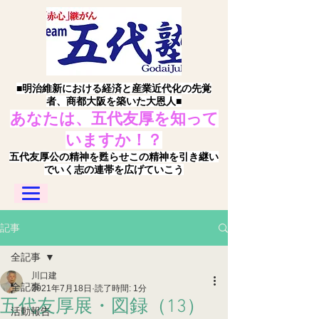
■明治維新における経済と産業近代化の先覚
者、商都大阪を築いた大恩人■
あなたは、五代友厚を知って
いますか！？
五代友厚公の精神を甦らせこの精神を引き継い
でいく志の連帯を広げていこう
記事
全記事
川口建
全記事
2021年7月18日
読了時間: 1分
五代友厚展・図録（13）
活動報告