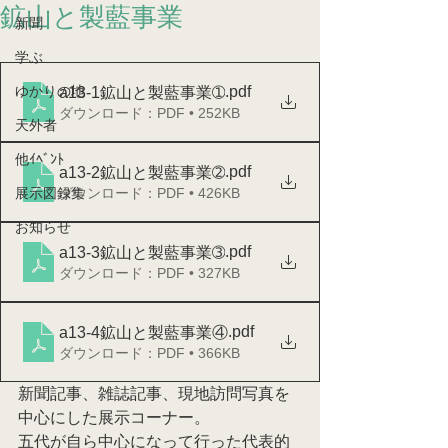
鉱山と製藍事業
新聞
学ぶ
.pdf
ゆかりの地
a13-1鉱山と製藍事業➀
ダウンロード：PDF • 252KB
天外者
他ｲﾍﾞﾝﾄ
.pdf
a13-2鉱山と製藍事業➁
ダウンロード：PDF • 426KB
展示図録集
お知らせ
.pdf
a13-3鉱山と製藍事業➂
ダウンロード：PDF • 327KB
.pdf
a13-4鉱山と製藍事業④
ダウンロード：PDF • 366KB
新聞記事、雑誌記事、現地訪問写真を
中心にした展示コーナー。
五代が自ら中心になって行った代表的