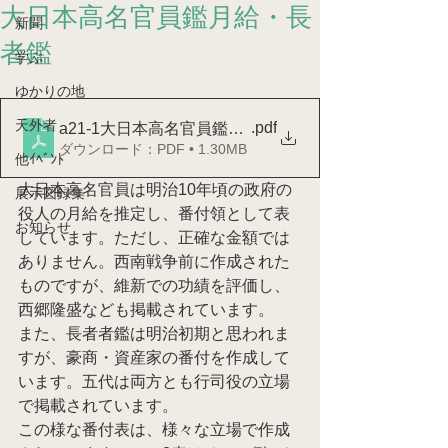
大日本高名官員鑑月給・長
新聞
者鑑
学ぶ
ゆかりの地
天外者
.pdf
a21-1大日本高名官員鑑月給・長者鑑
ダウンロード：PDF • 1.30MB
他ｲﾍﾞﾝﾄ
大日本高名官員は明治10年頃の政府の
展示図録集
役人の月給を推定し、番付領として表
お知らせ
しています。ただし、正確な金額では
ありません。西南戦争前に作成された
ものですが、維新での功績を評価し、
西郷隆盛なども掲載されています。
また、長者者鑑は明治初期と思われま
すが、豪商・資産家の番付を作成して
います。五代は両方とも行司役の立場
で掲載されています。
この様な番付表は、様々な立場で作成