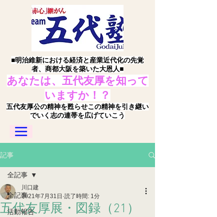
■明治維新における経済と産業近代化の先覚
者、商都大阪を築いた大恩人■
あなたは、五代友厚を知って
いますか！？
五代友厚公の精神を甦らせこの精神を引き継い
でいく志の連帯を広げていこう
記事
全記事
川口建
全記事
2021年7月31日
読了時間: 1分
五代友厚展・図録（21）
活動報告