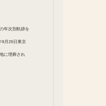
の年次別軌跡を
年9月25日東京
地に埋葬され