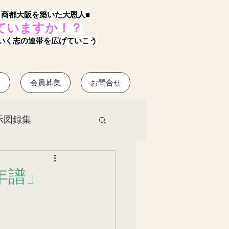
、商都大阪を築いた大恩人■
ていますか！？
いく志の連帯を広げていこう
？
会員募集
お問合せ
示図録集
年譜」