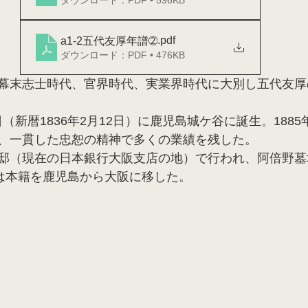
.pdf
a1-2五代友厚年譜➁
ダウンロード：PDF • 476KB
幕末志士時代、官界時代、実業界時代に大別し五代友厚
6日（新暦1836年2月12日）に鹿児島城ケ谷に誕生。1885
、一貫した忠恕の精神で多くの業績を残した。
邸（現在の日本銀行大阪支店の地）で行われ、阿倍野墓
には本籍を鹿児島から大阪に移した。