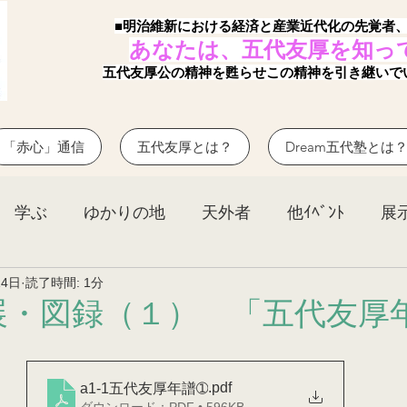
■明治維新における経済と産業近代化の先覚者
あなたは、五代友厚を知っ
五代友厚公の精神を甦らせこの精神を引き継いで
「赤心」通信
五代友厚とは？
Dream五代塾とは
学ぶ
ゆかりの地
天外者
他ｲﾍﾞﾝﾄ
展
14日
読了時間: 1分
展・図録（１） 「五代友厚
.pdf
a1-1五代友厚年譜➀
ダウンロード：PDF • 596KB