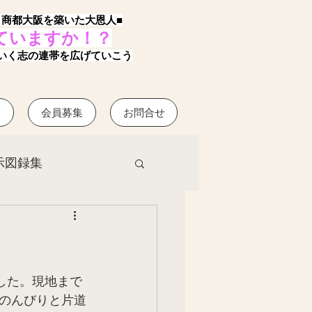
、商都大阪を築いた大恩人■
ていますか！？
いく志の連帯を広げていこう
？
会員募集
お問合せ
示図録集
した。現地まで
のんびりと片道