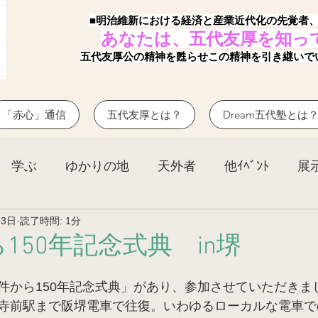
■明治維新における経済と産業近代化の先覚者
あなたは、五代友厚を知っ
五代友厚公の精神を甦らせこの精神を引き継いで
「赤心」通信
五代友厚とは？
Dream五代塾とは
学ぶ
ゆかりの地
天外者
他ｲﾍﾞﾝﾄ
展
23日
読了時間: 1分
150年記念式典 in堺
件から150年記念式典」があり、参加させていただきま
寺前駅まで阪堺電車で往復。いわゆるローカルな電車で