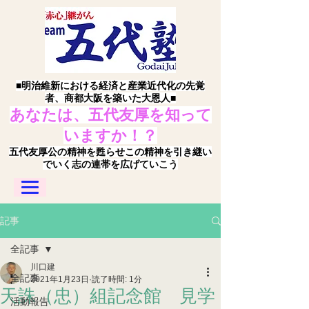
■明治維新における経済と産業近代化の先覚
者、商都大阪を築いた大恩人■
あなたは、五代友厚を知って
いますか！？
五代友厚公の精神を甦らせこの精神を引き継い
でいく志の連帯を広げていこう
記事
全記事
川口建
全記事
2021年1月23日
読了時間: 1分
天誅（忠）組記念館 見学
活動報告