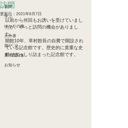
訪問
新聞
更新日：
2021年8月7日
学ぶ
以前から何回もお誘いを受けていまし
ゆかりの地
たが、やっと訪問の機会がありまし
た。
天外者
開館10年、草村館長の自費で開設され
他ｲﾍﾞﾝﾄ
ている記念館です。歴史的に貴重な史
料がぎっしり詰まった記念館です。
展示図録集
お知らせ