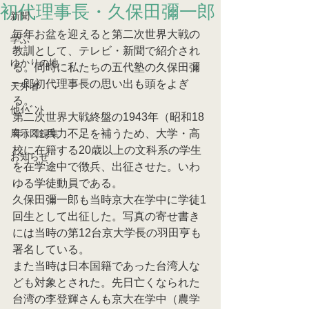
初代理事長・久保田彌一郎
新聞
毎年お盆を迎えると第二次世界大戦の
学ぶ
教訓として、テレビ・新聞で紹介され
ゆかりの地
る。同時に私たちの五代塾の久保田彌
一郎初代理事長の思い出も頭をよぎ
天外者
る。
他ｲﾍﾞﾝﾄ
第二次世界大戦終盤の1943年（昭和18
展示図録集
年）に兵力不足を補うため、大学・高
校に在籍する20歳以上の文科系の学生
お知らせ
を在学途中で徴兵、出征させた。いわ
ゆる学徒動員である。
久保田彌一郎も当時京大在学中に学徒1
回生として出征した。写真の寄せ書き
には当時の第12台京大学長の羽田亨も
署名している。
また当時は日本国籍であった台湾人な
ども対象とされた。先日亡くなられた
台湾の李登輝さんも京大在学中（農学