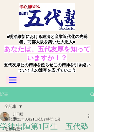
■明治維新における経済と産業近代化の先覚
者、商都大阪を築いた大恩人■
あなたは、五代友厚を知って
いますか！？
五代友厚公の精神を甦らせこの精神を引き継い
でいく志の連帯を広げていこう
記事
全記事
川口建
全記事
2021年8月21日
読了時間: 1分
学徒出陣第1回生 五代塾
活動報告