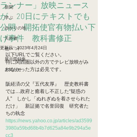
ランナー」放映ニュース
新聞
が、20日にテキストでも
学ぶ
公開 開拓使官有物払い下
ゆかりの地
げ事件 教科書修正
天外者
更新日：
2023年4月24日
他ｲﾍﾞﾝﾄ
以下URLでご覧ください。
展示図録集
特に関西圏以外の方でテレビ放映がみ
れなかった方は必見です。
お知らせ
阪経済の父『五代友厚』　歴史教科書
では…政府と癒着し不正した“疑惑の
人”　しかし「ぬれぎぬを着させられた
だけ」　新証拠で名誉回復　研究者た
ちの執念
https://news.yahoo.co.jp/articles/ad3599
3980a59bd68b4b7d625a84e9b294a5e
cc3