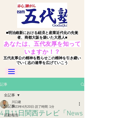
■明治維新における経済と産業近代化の先覚
者、商都大阪を築いた大恩人■
あなたは、五代友厚を知って
いますか！？
五代友厚公の精神を甦らせこの精神を引き継い
でいく志の連帯を広げていこう
記事
全記事
川口建
全記事
2023年4月20日
読了時間: 1分
4月11日関西テレビ「News
活動報告