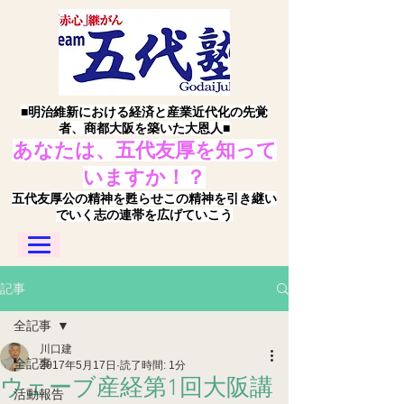
■明治維新における経済と産業近代化の先覚
者、商都大阪を築いた大恩人■
あなたは、五代友厚を知って
いますか！？
五代友厚公の精神を甦らせこの精神を引き継い
でいく志の連帯を広げていこう
記事
全記事
川口建
全記事
2017年5月17日
読了時間: 1分
ウェーブ産経第1回大阪講
活動報告