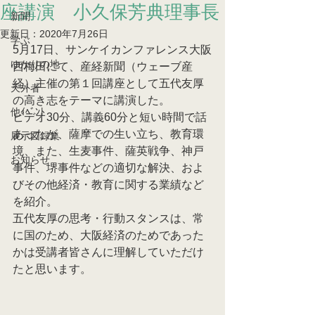
座講演 小久保芳典理事長
新聞
更新日：
2020年7月26日
学ぶ
5月17日、サンケイカンファレンス大阪
ゆかりの地
西梅田にて、産経新聞（ウェーブ産
経）主催の第１回講座として五代友厚
天外者
の高き志をテーマに講演した。
他ｲﾍﾞﾝﾄ
ビデオ30分、講義60分と短い時間で話
あったが、薩摩での生い立ち、教育環
展示図録集
境、また、生麦事件、薩英戦争、神戸
お知らせ
事件、堺事件などの適切な解決、およ
びその他経済・教育に関する業績など
を紹介。
五代友厚の思考・行動スタンスは、常
に国のため、大阪経済のためであった
かは受講者皆さんに理解していただけ
たと思います。