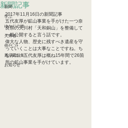
新聞記事
新聞
2017年11月16日の新聞記事
学ぶ
五代友厚が鉱山事業を手がけた一つ奈
ゆかりの地
良県の天川村「天和銅山」を整備して
一般公開すると言う話です。
天外者
偉大な人物、歴史に残すべき遺産を守
他ｲﾍﾞﾝﾄ
っていくことは大事なことですね。ち
展示図録集
なみに、五代友厚は概ね15年間で26箇
所の鉱山事業を手がけています。
お知らせ