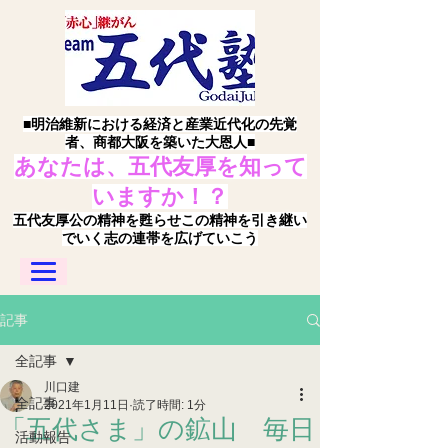
■明治維新における経済と産業近代化の先覚
者、商都大阪を築いた大恩人■
あなたは、五代友厚を知って
いますか！？
五代友厚公の精神を甦らせこの精神を引き継い
でいく志の連帯を広げていこう
記事
全記事
川口建
全記事
2021年1月11日
読了時間: 1分
「五代さま」の鉱山 毎日
活動報告