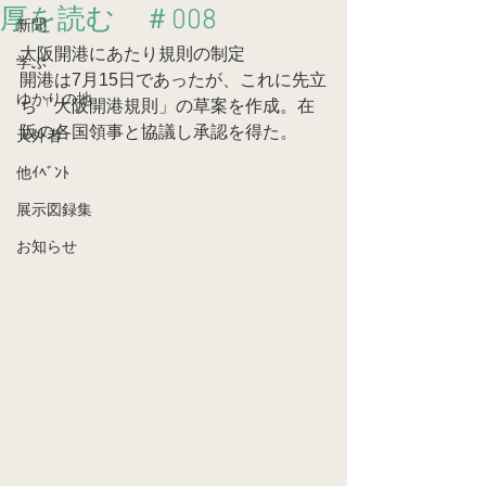
厚を読む ＃008
新聞
大阪開港にあたり規則の制定
学ぶ
開港は7月15日であったが、これに先立
ゆかりの地
ち「大阪開港規則」の草案を作成。在
阪の各国領事と協議し承認を得た。
天外者
他ｲﾍﾞﾝﾄ
展示図録集
お知らせ