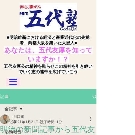
■明治維新における経済と産業近代化の先覚
者、商都大阪を築いた大恩人■
あなたは、五代友厚を知って
いますか！？
五代友厚公の精神を甦らせこの精神を引き継い
でいく志の連帯を広げていこう
記事
全記事
川口建
全記事
2021年1月21日
読了時間: 1分
明治の新聞記事から五代友
活動報告