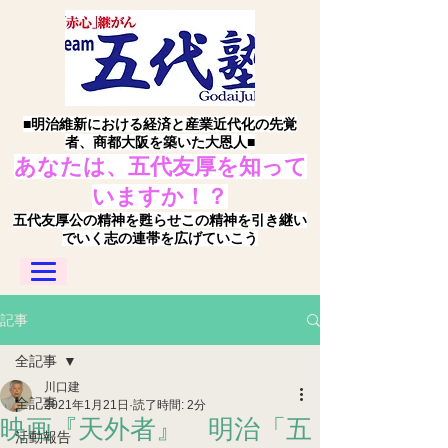
■明治維新における経済と産業近代化の先覚
者、商都大阪を築いた大恩人■
あなたは、五代友厚を知って
いますか！？
五代友厚公の精神を甦らせこの精神を引き継い
でいく志の連帯を広げていこう
記事
全記事
川口建
全記事
2021年1月21日
読了時間: 2分
映画『天外者』 明治「五
活動報告