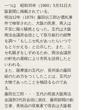
一つは　昭和35年（1960）5月31日大
阪新聞に掲載されている。
明治12年（1879）藤田伝三郎が贋札事
件で検挙された。大阪の民衆、商人は
不安に陥り騒然となった。五代は大阪
商法会議所会頭として取引銀行の紙幣
を調べ「もしニセ札があったらいつで
もとりかえる」と公示した。また、ニ
セ札騒ぎをしずめるため、商法会議所
の軒先の屋根に上り市民を説得したと
いわれる。
また、薩摩派の五代が、長州派の藤田
組のため力をつくしたことは、五代が
大物であったことを物語るものであ
る。
藤田伝三郎・・・五代の死後大阪商法
会議所2代目会頭に就任、藤田財閥の創
立者、美術品の収集家で現在は大阪都