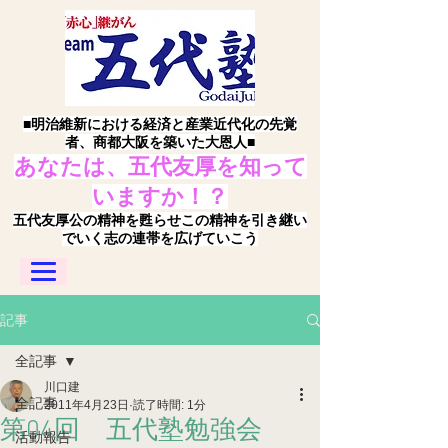
■明治維新における経済と産業近代化の先覚
者、商都大阪を築いた大恩人■
あなたは、五代友厚を知って
いますか！？
五代友厚公の精神を甦らせこの精神を引き継い
でいく志の連帯を広げていこう
記事
全記事
川口建
全記事
2011年4月23日
読了時間: 1分
第04回 五代塾勉強会
活動報告