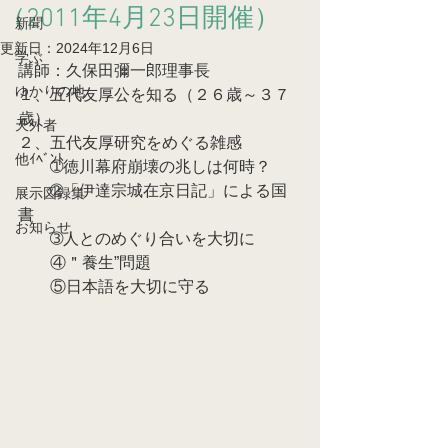
（2011年4月23日開催）
新聞
更新日：
2024年12月6日
学ぶ
講師：久保田彌一郎理事長
ゆかりの地
１、五代友厚公を知る（２６歳～３７
歳）
天外者
２、五代友厚研究をめぐる雑感
他ｲﾍﾞﾝﾄ
　　➀徳川幕府崩壊の兆しは何時？
　　➁「伊達宗城在京日記」による国
展示図録集
書
お知らせ
　　➂人とのめぐり合いを大切に
　　④＂養生”問題
　　⑤日本語を大切に守る