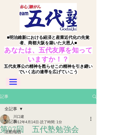
■明治維新における経済と産業近代化の先覚
者、商都大阪を築いた大恩人■
あなたは、五代友厚を知って
いますか！？
五代友厚公の精神を甦らせこの精神を引き継い
でいく志の連帯を広げていこう
記事
全記事
川口建
全記事
2012年4月14日
読了時間: 1分
第07回 五代塾勉強会
活動報告