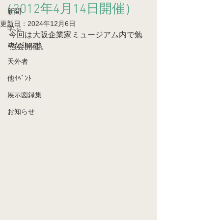
（2012年4月14日開催）
新聞
更新日：
2024年12月6日
学ぶ
今回は大阪企業家ミュージアム内で勉
ゆかりの地
強会開催。
天外者
他ｲﾍﾞﾝﾄ
展示図録集
お知らせ