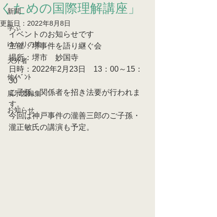
くための国際理解講座」
新聞
更新日：
2022年8月8日
学ぶ
イベントのお知らせです
ゆかりの地
主催：堺事件を語り継ぐ会
場所：堺市　妙国寺
天外者
日時：2022年2月23日　13：00～15：
他ｲﾍﾞﾝﾄ
30
ご子孫、関係者を招き法要が行われま
展示図録集
す。
お知らせ
今回は神戸事件の瀧善三郎のご子孫・
瀧正敏氏の講演も予定。