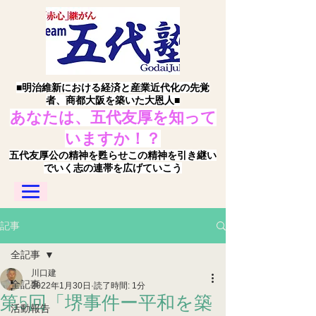
■明治維新における経済と産業近代化の先覚
者、商都大阪を築いた大恩人■
あなたは、五代友厚を知って
いますか！？
五代友厚公の精神を甦らせこの精神を引き継い
でいく志の連帯を広げていこう
記事
全記事
川口建
全記事
2022年1月30日
読了時間: 1分
第5回「堺事件ー平和を築
活動報告