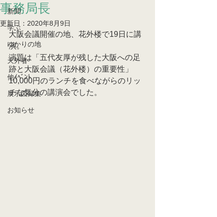
事務局長
新聞
更新日：
2020年8月9日
学ぶ
大阪会議開催の地、花外楼で19日に講
ゆかりの地
演。
演題は「五代友厚が残した大阪への足
天外者
跡と大阪会議（花外楼）の重要性」
他ｲﾍﾞﾝﾄ
10,000円のランチを食べながらのリッ
チな気分の講演会でした。
展示図録集
お知らせ