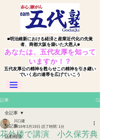
■明治維新における経済と産業近代化の先覚
者、商都大阪を築いた大恩人■
あなたは、五代友厚を知って
いますか！？
五代友厚公の精神を甦らせこの精神を引き継い
でいく志の連帯を広げていこう
記事
全記事
川口建
全記事
2016年3月19日
読了時間: 1分
花外楼で講演 小久保芳典
活動報告