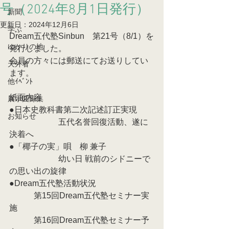
号（2024年8月1日発行）
新聞
更新日：
2024年12月6日
学ぶ
Dream五代塾Sinbun　第21号（8/1）を
ゆかりの地
発行しました。
会員の方々には郵送にてお送りしてい
天外者
ます。
他ｲﾍﾞﾝﾄ
紙面内容
展示図録集
●日本史教科書第二次記述訂正実現
お知らせ
　　　　　　五代名誉回復活動、遂に
決着へ
●「椰子の実」唄　柳 兼子
　　　　　　幼い日 戦前のシドニーで
の思い出の旋律
●Dream五代塾活動状況
　　　第15回Dream五代塾セミナー実
施
　　　第16回Dream五代塾セミナー予