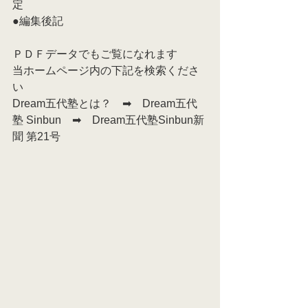
定
●編集後記
ＰＤＦデータでもご覧になれます
当ホームページ内の下記を検索くださ
い
Dream五代塾とは？　➡　Dream五代
塾 Sinbun　➡　Dream五代塾Sinbun新
聞 第21号