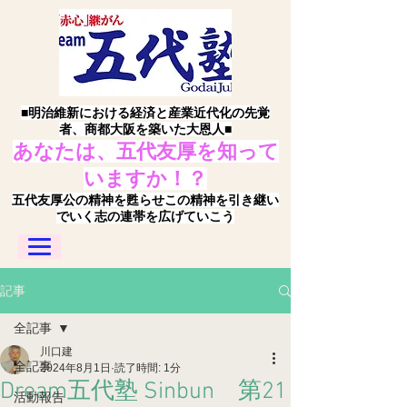
■明治維新における経済と産業近代化の先覚
者、商都大阪を築いた大恩人■
あなたは、五代友厚を知って
いますか！？
五代友厚公の精神を甦らせこの精神を引き継い
でいく志の連帯を広げていこう
記事
全記事
川口建
全記事
2024年8月1日
読了時間: 1分
Dream五代塾 Sinbun 第21
活動報告