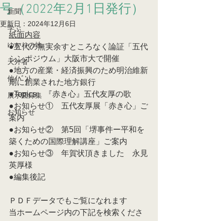
号（2022年2月1日発行）
新聞
更新日：
2024年12月6日
学ぶ
紙面内容
ゆかりの地
●五代の無実余すところなく論証「五代
シンポジウム」大阪市大で開催
天外者
●地方の産業・経済振興のため明治維新
他ｲﾍﾞﾝﾄ
期に創業された地方銀行
●Topics　『赤き心』五代友厚の歌
展示図録集
●お知らせ①　五代友厚展「赤き心」ご
お知らせ
案内
●お知らせ②　第5回「堺事件ー平和を
築くための国際理解講座」ご案内
●お知らせ③　年賀状頂きました　永見
英厚様　
●編集後記
ＰＤＦデータでもご覧になれます
当ホームページ内の下記を検索くださ