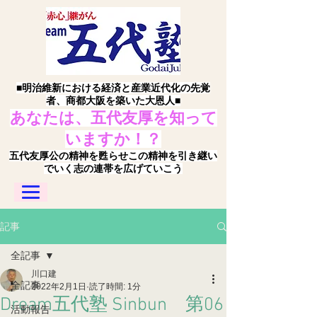
■明治維新における経済と産業近代化の先覚
者、商都大阪を築いた大恩人■
あなたは、五代友厚を知って
いますか！？
五代友厚公の精神を甦らせこの精神を引き継い
でいく志の連帯を広げていこう
記事
全記事
川口建
全記事
2022年2月1日
読了時間: 1分
Dream五代塾 Sinbun 第06
活動報告