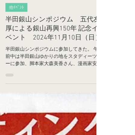
川口建
2024年11月12日
他ｲﾍﾞﾝﾄ
半田銀山シンポジウム 五代友
厚による銀山再興150年 記念イ
ベント 2024年11月10日（日）
半田銀山シンポジウムに参加してきた。 午
前中は半田銀山ゆかりの地をスタディーツア
ーに参加、脚本家大森美香さん、漫画家安彦
良和さんらと一緒に見学した。 午後は、基
調講演を五代友厚顕彰会（旧大阪市大OB）
の 「五代友厚と半田銀山締約書」、続いて
講演を大森美香さん「脚本家が見た五...