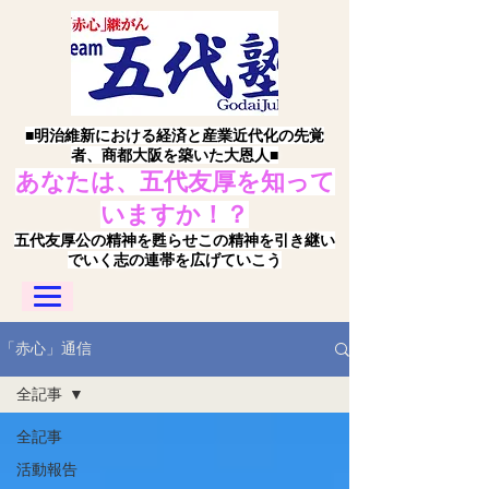
■明治維新における経済と産業近代化の先覚
者、商都大阪を築いた大恩人■
あなたは、五代友厚を知って
いますか！？
五代友厚公の精神を甦らせこの精神を引き継い
でいく志の連帯を広げていこう
「赤心」通信
全記事
全記事
活動報告