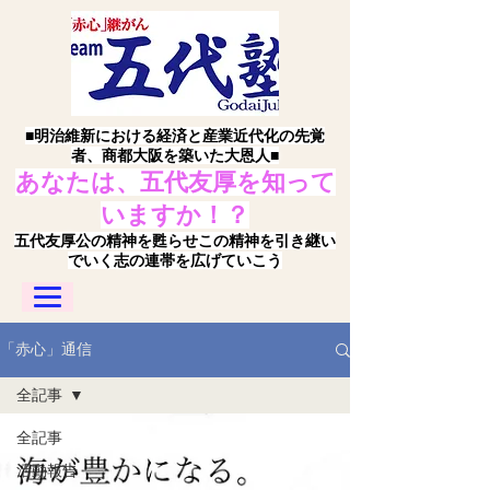
■明治維新における経済と産業近代化の先覚
者、商都大阪を築いた大恩人■
あなたは、五代友厚を知って
いますか！？
五代友厚公の精神を甦らせこの精神を引き継い
でいく志の連帯を広げていこう
「赤心」通信
全記事
全記事
活動報告