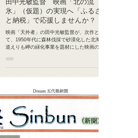
お知らせ
田中光敏監督 映画「北の流
氷」（仮題）の実現へ「ふるさ
と納税」で応援しませんか？
映画「天外者」の田中光敏監督が、次作とし
て、1950年代に森林伐採で砂漠化した北海
道えりも岬の緑化事業を題材にした映画の実
現に向け、製作準備委員会を発足させていま
す。 また、えりも岬の地元四町「えりも
町」「浦河町」「様似町」「広尾町」も応援
し、「ふるさと納税」での協力体制に...