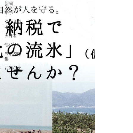
新聞
学ぶ
ゆかりの
地
天外者
他ｲﾍﾞﾝﾄ
展示図録
集
お知らせ